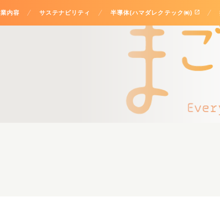
open_in_new
事業内容
サステナビリティ
半導体(ハマダレクテック㈱)