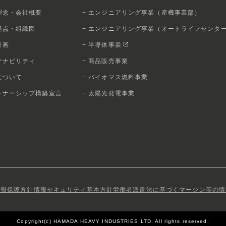
業理念・会社概要
− エンジニアリング事業（産機事業部）
拠点・組織図
− エンジニアリング事業（オートライフセンタ
open_in_new
計画
− 半導体事業
テナビリティ
− 商品販売事業
について
− バイオマス燃料事業
ートナーシップ構築宣言
− 太陽光発電事業
情報保護方針
情報セキュリティ基本方針
労働者派遣法に基づくマージン等の情
Copyright(c) HAMADA HEAVY INDUSTRIES LTD.
All rights reserved.