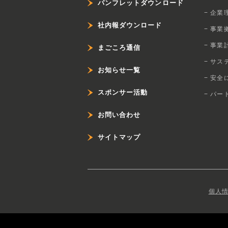
パンフレットダウンロード
− 企
社内報ダウンロード
− 事業
− 事業
まごころ通信
− サス
お知らせ一覧
− 安全
スポンサー活動
− パ
お問い合わせ
サイトマップ
個人