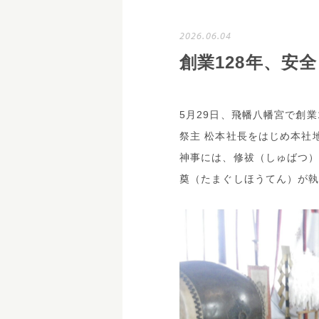
2026.06.04
創業128年、安
5月29日、飛幡八幡宮で創
祭主 松本社長をはじめ本社
神事には、修祓（しゅばつ
奠（たまぐしほうてん）が