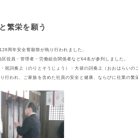
全と繁栄を願う
業128周年安全誓願祭が執り行われました。
地区役員・管理者・労働組合関係者など64名が参列しました。
）・祝詞奏上（のりとそうじょう）・大祓の詞奏上（おおはらいの
執り行われ、ご家族を含めた社員の安全と健康、ならびに社業の繁