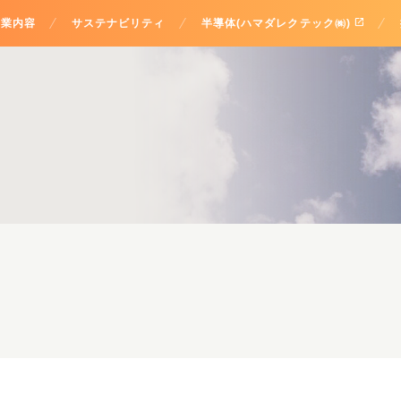
open_in_new
事業内容
サステナビリティ
半導体(ハマダレクテック㈱)