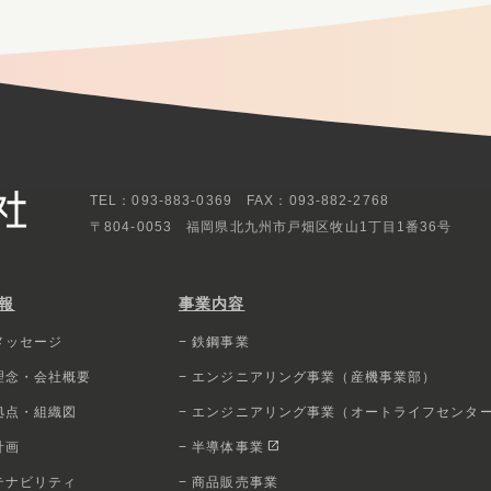
TEL：093-883-0369 FAX：093-882-2768
〒804-0053
福岡県北九州市戸畑区牧山1丁目1番36号
報
事業内容
メッセージ
− 鉄鋼事業
業理念・会社概要
− エンジニアリング事業（産機事業部）
拠点・組織図
− エンジニアリング事業（オートライフセンタ
open_in_new
計画
− 半導体事業
テナビリティ
− 商品販売事業