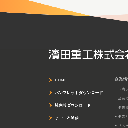
企業情
HOME
− 代表
パンフレットダウンロード
− 企
社内報ダウンロード
− 事業
− 事業
まごころ通信
− サス